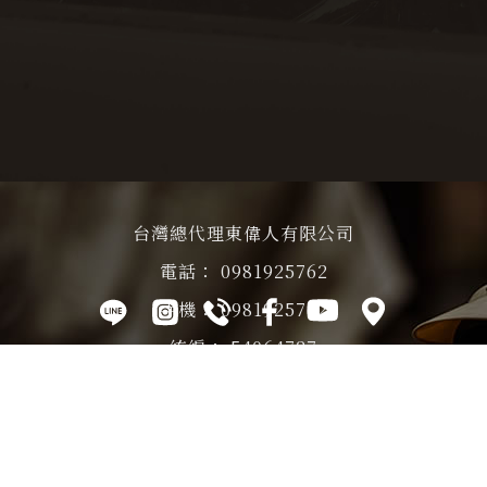
台灣總代理東偉人有限公司
0981925762
0981925762
54064727
701011台南市東區裕農路68號
關於
產品
最新
國內銷售
影片
聯絡
TT&CO
介紹
消息
據點
專區
我們